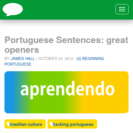
Toggle
navigat
Portuguese Sentences: great
openers
BY
JAMES HALL
/
OCTOBER 24, 2014
/
(2) BEGINNING
PORTUGUESE
brazilian culture
hacking portuguese